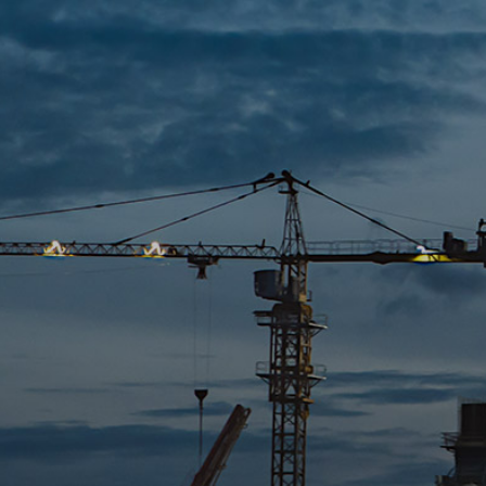
야
과
라
답
인
변
문
의