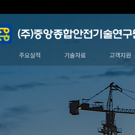
주요실적
기술자료
고객지원
궤도 · 구조물분야
진단 · 구조분야
안전진단기법
온라인문의
사진자료
법령자료
궤도자료
자유게시판
질문과답변
공지사항
채용정보