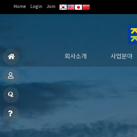
Home
Login
Join
회사소개
사업분야
홈
면허 · 특허보유
CEO 인사말
회사연혁
장비보유
오시는길
조직도
기업부설연구원
진단사업본부
구조사업본부
철도사업본부
궤도검측지원
으
사
로
업
질
분
문
온