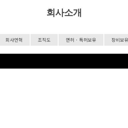
회사소개
회사연혁
조직도
면허 · 특허보유
장비보