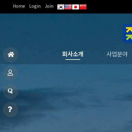
Home
Login
Join
회사소개
사업분야
홈
면허 · 특허보유
CEO 인사말
회사연혁
장비보유
오시는길
조직도
기업부설연구원
진단사업본부
구조사업본부
철도사업본부
궤도검측지원
으
사
로
업
질
분
문
온