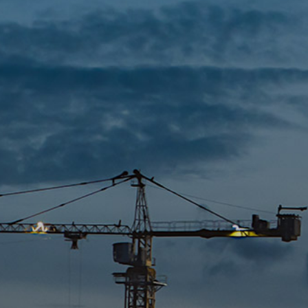
야
과
라
답
인
변
문
의