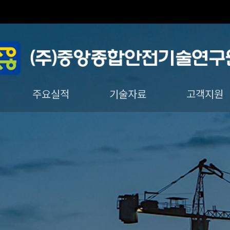
주요실적
기술자료
고객지원
궤도 · 구조물분야
진단 · 구조분야
안전진단기법
온라인문의
사진자료
법령자료
궤도자료
자유게시판
질문과답변
공지사항
채용정보